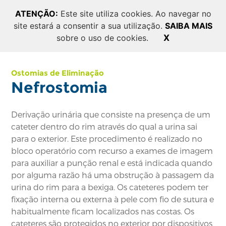
Erro: SQLSTATE[42S02]: Base table or view not found:
ATENÇÃO:
Este site utiliza cookies. Ao navegar no
1146 Table 'appostomia_prod_v2.pages' doesn't exist
site estará a consentir a sua utilização.
SAIBA MAIS
sobre o uso de cookies.
X
Ostomias de Eliminação
Nefrostomia
Derivação urinária que consiste na presença de um
cateter dentro do rim através do qual a urina sai
para o exterior. Este procedimento é realizado no
bloco operatório com recurso a exames de imagem
para auxiliar a punção renal e está indicada quando
por alguma razão há uma obstrução à passagem da
urina do rim para a bexiga. Os cateteres podem ter
fixação interna ou externa à pele com fio de sutura e
habitualmente ficam localizados nas costas. Os
cateteres são protegidos no exterior por dispositivos