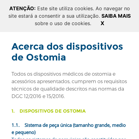
Erro: SQLSTATE[42S02]: Base table or view not found:
ATENÇÃO:
Este site utiliza cookies. Ao navegar no
1146 Table 'appostomia_prod_v2.pages' doesn't exist
site estará a consentir a sua utilização.
SAIBA MAIS
sobre o uso de cookies.
X
Acerca dos dispositivos
de Ostomia
Todos os dispositivos médicos de ostomia e
acessórios apresentados, cumprem os requisitos
técnicos de qualidade descritos nas normas da
DGC 12/2016 e 15/2016.
1. DISPOSITIVOS DE OSTOMIA
1.1. Sistema de peça única (tamanho grande, medio
e pequeno)